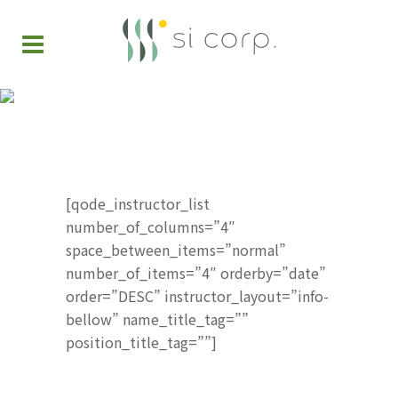
従業員ページ
[qode_instructor_list
number_of_columns=”4″
space_between_items=”normal”
number_of_items=”4″ orderby=”date”
order=”DESC” instructor_layout=”info-
bellow” name_title_tag=””
position_title_tag=””]